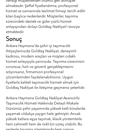
verdiği müşterilerden olumlu geri dönüşler
almaktadır. Şeffaf fiyatlandırma, profesyonel
hizmet ve zamanında teslimat firmayı tercih edilir
kılan başlıca nedenlerdir. Müşteriler, taşınma
sürecindeki destek ve güler yüzlü hizmet
anlayışından dolayı Goldtaş Nakliyat’ı tavsiye
etmektedir.
Sonuç
Ankara Haymana’da şehir içi taşımacılık
ihtiyaçlarınızda Goldtaş Nakliyat, deneyimli
kadrosu, modern araçları ve müşteri odaklı
hizmet anlayışıyla yanınızda. Taşınma sürecinizin
sorunsuz, hızlı ve güvenli gerçekleşmesini
istiyorsanız, firmamızın profesyonel
çözümlerinden faydalanabilirsiniz. Uygun
fiyatlarla kaliteli taşımacılık hizmeti almak için
Goldtaş Nakliyat ile iletişime geçmeniz yeterlidir.
Ankara Haymana Goldtaş Nakliyat Asansörlü
Taşımacılık Hizmeti Hakkında Detaylı Makale
Günümüz şehir yaşamında yüksek katlı binalarda
yaşamak oldukça yaygın hale gelmiştir. Ancak
yüksek katlara eşya taşımak, klasik yöntemlerle
hem zahmetli hem de riskli bir süreç olabilir. Bu
nedenle taşınma işlemlerinde hem zaman