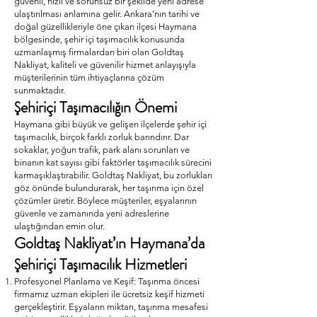
güvenli, hızlı ve sorunsuz bir şekilde yeni adrese
ulaştırılması anlamına gelir. Ankara’nın tarihi ve
doğal güzellikleriyle öne çıkan ilçesi Haymana
bölgesinde, şehir içi taşımacılık konusunda
uzmanlaşmış firmalardan biri olan Goldtaş
Nakliyat, kaliteli ve güvenilir hizmet anlayışıyla
müşterilerinin tüm ihtiyaçlarına çözüm
sunmaktadır.
Şehiriçi Taşımacılığın Önemi
Haymana gibi büyük ve gelişen ilçelerde şehir içi
taşımacılık, birçok farklı zorluk barındırır. Dar
sokaklar, yoğun trafik, park alanı sorunları ve
binanın kat sayısı gibi faktörler taşımacılık sürecini
karmaşıklaştırabilir. Goldtaş Nakliyat, bu zorlukları
göz önünde bulundurarak, her taşınma için özel
çözümler üretir. Böylece müşteriler, eşyalarının
güvenle ve zamanında yeni adreslerine
ulaştığından emin olur.
Goldtaş Nakliyat’ın Haymana’da
Şehiriçi Taşımacılık Hizmetleri
Profesyonel Planlama ve Keşif: Taşınma öncesi
firmamız uzman ekipleri ile ücretsiz keşif hizmeti
gerçekleştirir. Eşyaların miktarı, taşınma mesafesi