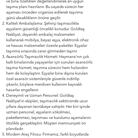
ve bina özellikleri değerlendirilerek en uygun
taşıma planı hazırlanır. Bu sayede sürecin her
aşaması önceden organize edilerek taşınma
günü aksaklıkların önüne geçilir.
Kaliteli Ambalajlama: Şehiriçi taşımacılıkta
eşyaların güvenliği öncelikli konudur. Goldtaş
Nakliyat, dayanıklı ambalaj malzemeleri
kullanarak mobilya, beyaz eşya, elektronik cihaz
ve hassas malzemeleri özenle paketler. Eşyalar
taşınma sırasında zarar görmeden taşınır.
Asansörlü Taşımacılık Hizmeti: Haymana’nın çok
katlı binalarında yaşayanlar için sunulan asansörlü
taşıma hizmeti, taşınma sürecini hem hızlandırır
hem de kolaylaştırır. Eşyalar bina dışına kurulan
özel asansör sistemleriyle güvenle indirilip
çıkarılır, böylece merdiven kullanımı kaynaklı
hasarlar engellenir.
Deneyimli ve Uzman Personel: Goldtaş
Nakliyat’ın ekipleri, taşımacılık sektöründe uzun
yıllara dayanan tecrübeye sahiptir. Her biri işinde
uzman personel, eşyaların sökülmesi,
paketlenmesi, taşınması ve kurulumu aşamalarını
titizlikle gerçekleştirir. Müşteri memnuniyeti ön
plandadır.
Modern Araç Filosu: Firmamız, farklı boyutlarda