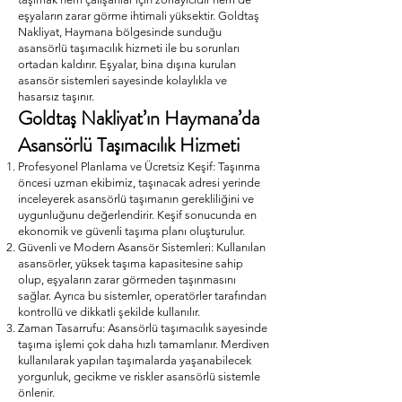
eşyaların zarar görme ihtimali yüksektir. Goldtaş
Nakliyat, Haymana bölgesinde sunduğu
asansörlü taşımacılık hizmeti ile bu sorunları
ortadan kaldırır. Eşyalar, bina dışına kurulan
asansör sistemleri sayesinde kolaylıkla ve
hasarsız taşınır.
Goldtaş Nakliyat’ın Haymana’da
Asansörlü Taşımacılık Hizmeti
Profesyonel Planlama ve Ücretsiz Keşif: Taşınma
öncesi uzman ekibimiz, taşınacak adresi yerinde
inceleyerek asansörlü taşımanın gerekliliğini ve
uygunluğunu değerlendirir. Keşif sonucunda en
ekonomik ve güvenli taşıma planı oluşturulur.
Güvenli ve Modern Asansör Sistemleri: Kullanılan
asansörler, yüksek taşıma kapasitesine sahip
olup, eşyaların zarar görmeden taşınmasını
sağlar. Ayrıca bu sistemler, operatörler tarafından
kontrollü ve dikkatli şekilde kullanılır.
Zaman Tasarrufu: Asansörlü taşımacılık sayesinde
taşıma işlemi çok daha hızlı tamamlanır. Merdiven
kullanılarak yapılan taşımalarda yaşanabilecek
yorgunluk, gecikme ve riskler asansörlü sistemle
önlenir.