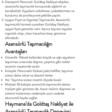
Deneyimli Personel: Goldtaş Nakliyat ekipleri,
asansörlü taşımacılık konusunda eğitimli ve
tecrübelidir. Eşyaların sökülmesi, paketlenmesi ve
kurulumu da profesyonel şekilde yapılır.
Uygun Fiyat ve Sigortalı Taşımacılık: Asansörlü
taşımacılık hizmeti sunarken Goldtaş Nakliyat,
uygun fiyat garantisi verir. Ayrıca taşınan eşyalar
sigortalı olup, olası hasarlara karşı güvence
altındadır.
Asansörlü Taşımacılığın
Avantajları
Güvenlik: Yüksek katlardan büyük ve ağır eşyaların
taşınması sırasında düşme, çarpma gibi riskler
asansör sayesinde azalır.
Kolaylık: Personelin fiziksel yükü hafifler, taşınma
süreci daha rahat ve düzenli ilerler.
Hız: Taşınma süresi önemli ölçüde kısalır.
Maliyet: İlk bakışta asansörlü taşımacılık ekstra
maliyet gibi görünse de, hasar riskinin düşmesi ve
sürecin hızlanması nedeniyle uzun vadede
ekonomik fayda sağlar.
Haymana’da Goldtaş Nakliyat ile
Asansörlü Taşımacılık Deneyimi