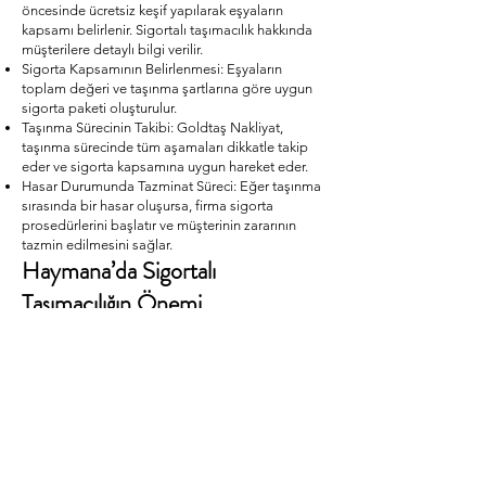
öncesinde ücretsiz keşif yapılarak eşyaların
kapsamı belirlenir. Sigortalı taşımacılık hakkında
müşterilere detaylı bilgi verilir.
Sigorta Kapsamının Belirlenmesi: Eşyaların
toplam değeri ve taşınma şartlarına göre uygun
sigorta paketi oluşturulur.
Taşınma Sürecinin Takibi: Goldtaş Nakliyat,
taşınma sürecinde tüm aşamaları dikkatle takip
eder ve sigorta kapsamına uygun hareket eder.
Hasar Durumunda Tazminat Süreci: Eğer taşınma
sırasında bir hasar oluşursa, firma sigorta
prosedürlerini başlatır ve müşterinin zararının
tazmin edilmesini sağlar.
Haymana’da Sigortalı
Taşımacılığın Önemi
Haymana, hem şehir içi hem de şehirler arası
taşımacılık açısından hareketli bir ilçedir. Özellikle
ev ve işyeri taşımalarında sigortalı taşımacılık,
olası maddi zararların önüne geçmek açısından
kritik önem taşır. Goldtaş Nakliyat, bölgenin
ihtiyaçlarını göz önünde bulundurarak sigortalı
taşımacılık hizmetini müşterilerine sunar.
Neden Goldtaş Nakliyat’ı Tercih