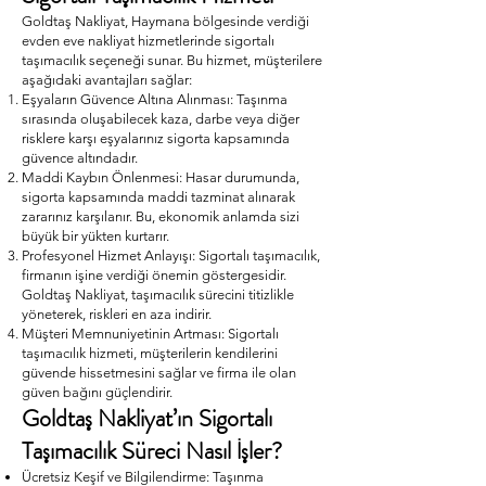
Goldtaş Nakliyat, Haymana bölgesinde verdiği
evden eve nakliyat hizmetlerinde sigortalı
taşımacılık seçeneği sunar. Bu hizmet, müşterilere
aşağıdaki avantajları sağlar:
Eşyaların Güvence Altına Alınması: Taşınma
sırasında oluşabilecek kaza, darbe veya diğer
risklere karşı eşyalarınız sigorta kapsamında
güvence altındadır.
Maddi Kaybın Önlenmesi: Hasar durumunda,
sigorta kapsamında maddi tazminat alınarak
zararınız karşılanır. Bu, ekonomik anlamda sizi
büyük bir yükten kurtarır.
Profesyonel Hizmet Anlayışı: Sigortalı taşımacılık,
firmanın işine verdiği önemin göstergesidir.
Goldtaş Nakliyat, taşımacılık sürecini titizlikle
yöneterek, riskleri en aza indirir.
Müşteri Memnuniyetinin Artması: Sigortalı
taşımacılık hizmeti, müşterilerin kendilerini
güvende hissetmesini sağlar ve firma ile olan
güven bağını güçlendirir.
Goldtaş Nakliyat’ın Sigortalı
Taşımacılık Süreci Nasıl İşler?
Ücretsiz Keşif ve Bilgilendirme: Taşınma