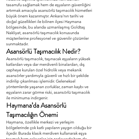
tasarrufu sağlamak hem de eşyaların güvenliğini
artırmak amacıyla asansörlü taşımacılık hizmetleri
büyük önem kazanmıştır. Ankara’nın tarihi ve
doğal güzellikleri ile bilinen ilçesi Haymana
bölgesinde, bu alanda uzmanlaşmış Goldtaş
Nakliyat, asansörlü taşımacılık konusunda
müşterilerine profesyonel ve güvenilir çözümler
sunmaktadır.
Asansörlü Taşımacılık Nedir?
Asansörlü taşımacılık, taşınacak eşyaların yüksek
katlardan veya dar merdivenli binalardan, dış
cepheye kurulan özel hidrolik veya mekanik
asansörler yardımıyla güvenli ve hızlı bir şekilde
indirilip çıkarılması işlemidir. Geleneksel
yöntemlerde yaşanan zorluklar, zaman kaybı ve
eşyaların zarar görme riski, asansörlü taşımacılık
ile minimuma indirgenir.
Haymana’da Asansörlü
Taşımacılığın Önemi
Haymana, özellikle merkezi ve yerleşim
bölgelerinde çok katlı yapıların yaygın olduğu bir
ilçedir. Burada klasik merdiven kullanarak eşya
taşımak hem çalışanlar için zorlayıcıdır hem de