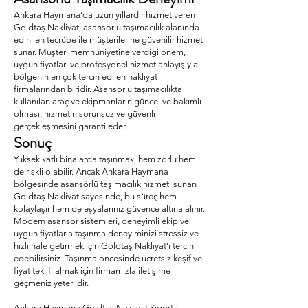
Ankara Haymana’da uzun yıllardır hizmet veren
Goldtaş Nakliyat, asansörlü taşımacılık alanında
edinilen tecrübe ile müşterilerine güvenilir hizmet
sunar. Müşteri memnuniyetine verdiği önem,
uygun fiyatları ve profesyonel hizmet anlayışıyla
bölgenin en çok tercih edilen nakliyat
firmalarından biridir. Asansörlü taşımacılıkta
kullanılan araç ve ekipmanların güncel ve bakımlı
olması, hizmetin sorunsuz ve güvenli
gerçekleşmesini garanti eder.
Sonuç
Yüksek katlı binalarda taşınmak, hem zorlu hem
de riskli olabilir. Ancak Ankara Haymana
bölgesinde asansörlü taşımacılık hizmeti sunan
Goldtaş Nakliyat sayesinde, bu süreç hem
kolaylaşır hem de eşyalarınız güvence altına alınır.
Modern asansör sistemleri, deneyimli ekip ve
uygun fiyatlarla taşınma deneyiminizi stressiz ve
hızlı hale getirmek için Goldtaş Nakliyat’ı tercih
edebilirsiniz. Taşınma öncesinde ücretsiz keşif ve
fiyat teklifi almak için firmamızla iletişime
geçmeniz yeterlidir.
Ankara Haymana Goldtaş Nakliyat Sigortalı