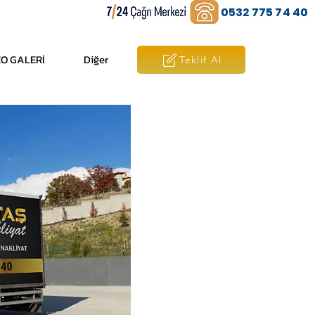
0532 775 74 40
O GALERİ
Diğer
Teklif Al