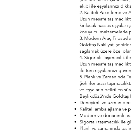
ekibi ile eşyalarınızı dikka
2. Kaliteli Paketleme ve
Uzun mesafe taşımacılıkta 
kırılacak hassas eşyalar i
koruyucu malzemelerle p
3. Modern Araç Filosuyla
Goldtaş Nakliyat, şehirler
sağlamak üzere özel olara
4. Sigortalı Taşımacılık i
Uzun mesafe taşımacılıkta
ile tüm eşyalarınızı güven
5. Planlı ve Zamanında T
Şehirler arası taşımacılı
ve eşyaların belirtilen sü
Beylikdüzü’nde Goldtaş N
Deneyimli ve uzman per
Kaliteli ambalajlama ve
Modern ve donanımlı ara
Sigortalı taşımacılık ile 
Planlı ve zamanında tesl