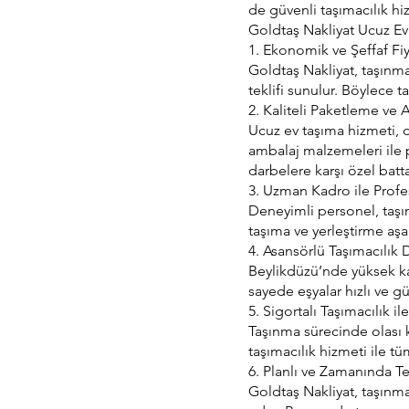
de güvenli taşımacılık h
Goldtaş Nakliyat Ucuz Ev
1. Ekonomik ve Şeffaf Fi
Goldtaş Nakliyat, taşınma 
teklifi sunulur. Böylece t
2. Kaliteli Paketleme ve
Ucuz ev taşıma hizmeti, d
ambalaj malzemeleri ile p
darbelere karşı özel battan
3. Uzman Kadro ile Prof
Deneyimli personel, taşı
taşıma ve yerleştirme aşama
4. Asansörlü Taşımacılık 
Beylikdüzü’nde yüksek kat
sayede eşyalar hızlı ve güv
5. Sigortalı Taşımacılık i
Taşınma sürecinde olası 
taşımacılık hizmeti ile tü
6. Planlı ve Zamanında T
Goldtaş Nakliyat, taşınma