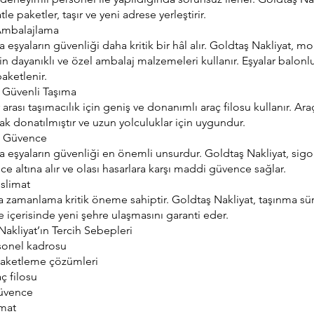
tle paketler, taşır ve yeni adrese yerleştirir.
 Ambalajlama
eşyaların güvenliği daha kritik bir hâl alır. Goldtaş Nakliyat, mo
çin dayanıklı ve özel ambalaj malzemeleri kullanır. Eşyalar balonl
aketlenir.
 Güvenli Taşıma
 arası taşımacılık için geniş ve donanımlı araç filosu kullanır. Ara
k donatılmıştır ve uzun yolculuklar için uygundur.
le Güvence
 eşyaların güvenliği en önemli unsurdur. Goldtaş Nakliyat, sigort
ce altına alır ve olası hasarlara karşı maddi güvence sağlar.
eslimat
kta zamanlama kritik öneme sahiptir. Goldtaş Nakliyat, taşınma s
re içerisinde yeni şehre ulaşmasını garanti eder.
akliyat’ın Tercih Sebepleri
sonel kadrosu
 paketleme çözümleri
ç filosu
güvence
imat