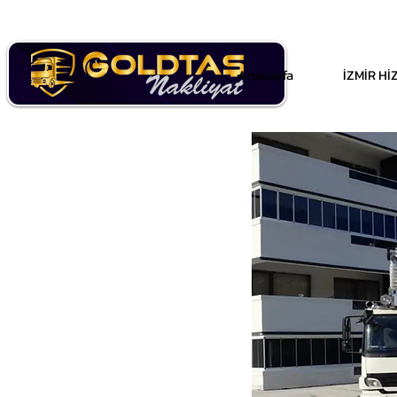
Anasayfa
İZMİR H