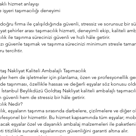
lı hizmet anlayışı
ve işyeri taşımacılığı deneyimi
, doğru firma ile çalışıldığında güvenli, stressiz ve sorunsuz bir sü
at şehirler arası taşımacılık hizmeti, deneyimli ekip, kaliteli a
ılık ile taşınma sürecinizi güvenli ve hızlı hâle getirir.
ızı güvenle taşımak ve taşınma sürecinizi minimum stresle tama
u tercihtir.
aş Nakliyat Kaliteli Ambalajlı Taşımacılık
ler hem de işletmeler için planlama, özen ve profesyonellik gere
kilde taşınması, özellikle hassas ve değerli eşyalar söz konusu
a İstanbul Beylikdüzü Goldtaş Nakliyat kaliteli ambalajlı taşımacı
 güvenli hem de stressiz bir hâle getirir.
ılık Nedir?
ılık, eşyaların taşınma sırasında darbelere, çizilmelere ve diğer ol
fesyonel bir hizmettir. Bu hizmet kapsamında tüm eşyalar; mobil
ılacak eşyalar özel ve dayanıklı ambalaj malzemeleri ile paketleni
titizlikle sunarak eşyalarınızın güvenliğini garanti altına alır.