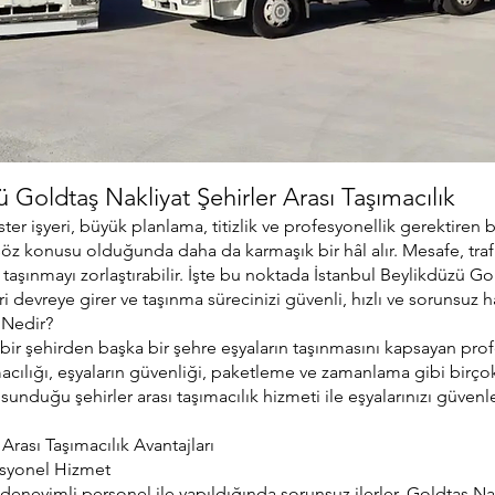
ü Goldtaş Nakliyat Şehirler Arası Taşımacılık
ster işyeri, büyük planlama, titizlik ve profesyonellik gerektiren b
k söz konusu olduğunda daha da karmaşık bir hâl alır. Mesafe, traf
taşınmayı zorlaştırabilir. İşte bu noktada İstanbul Beylikdüzü Gol
ri devreye girer ve taşınma sürecinizi güvenli, hızlı ve sorunsuz hâ
k Nedir?
k, bir şehirden başka bir şehre eşyaların taşınmasını kapsayan prof
acılığı, eşyaların güvenliği, paketleme ve zamanlama gibi birçok
unduğu şehirler arası taşımacılık hizmeti ile eşyalarınızı güvenle
Arası Taşımacılık Avantajları
esyonel Hizmet
k, deneyimli personel ile yapıldığında sorunsuz ilerler. Goldtaş Na