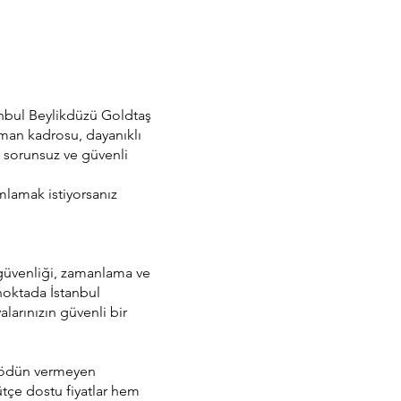
stanbul Beylikdüzü Goldtaş
uzman kadrosu, dayanıklı
zi sorunsuz ve güvenli
mlamak istiyorsanız
 güvenliği, zamanlama ve
 noktada İstanbul
larınızın güvenli bir
n ödün vermeyen
ütçe dostu fiyatlar hem