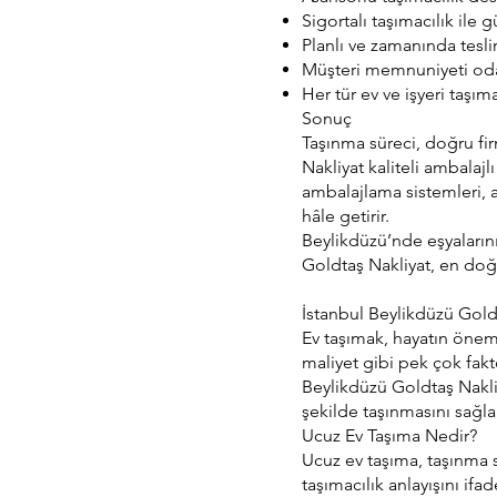
Sigortalı taşımacılık ile 
Planlı ve zamanında tesl
Müşteri memnuniyeti odak
Her tür ev ve işyeri taşım
Sonuç
Taşınma süreci, doğru firm
Nakliyat kaliteli ambalaj
ambalajlama sistemleri, a
hâle getirir.
Beylikdüzü’nde eşyaların
Goldtaş Nakliyat, en doğr
İstanbul Beylikdüzü Gold
Ev taşımak, hayatın önem
maliyet gibi pek çok faktö
Beylikdüzü Goldtaş Nakliy
şekilde taşınmasını sağla
Ucuz Ev Taşıma Nedir?
Ucuz ev taşıma, taşınma 
taşımacılık anlayışını if