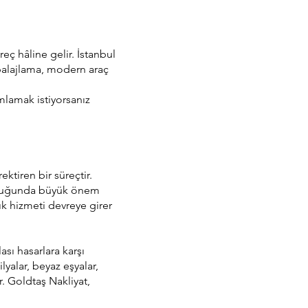
reç hâline gelir. İstanbul
mbalajlama, modern araç
mlamak istiyorsanız
ktiren bir süreçtir.
 olduğunda büyük önem
lık hizmeti devreye girer
ası hasarlara karşı
yalar, beyaz eşyalar,
r. Goldtaş Nakliyat,