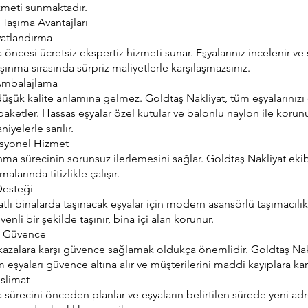
izmeti sunmaktadır.
 Taşıma Avantajları
yatlandırma
öncesi ücretsiz ekspertiz hizmeti sunar. Eşyalarınız incelenir ve si
aşınma sırasında sürpriz maliyetlerle karşılaşmazsınız.
 Ambalajlama
üşük kalite anlamına gelmez. Goldtaş Nakliyat, tüm eşyalarınızı 
aketler. Hassas eşyalar özel kutular ve balonlu naylon ile korunu
iyelerle sarılır.
esyonel Hizmet
nma sürecinin sorunsuz ilerlemesini sağlar. Goldtaş Nakliyat eki
larında titizlikle çalışır.
Desteği
lı binalarda taşınacak eşyalar için modern asansörlü taşımacılık s
enli bir şekilde taşınır, bina içi alan korunur.
le Güvence
kazalara karşı güvence sağlamak oldukça önemlidir. Goldtaş Nakli
m eşyaları güvence altına alır ve müşterilerini maddi kayıplara kar
eslimat
 sürecini önceden planlar ve eşyaların belirtilen sürede yeni ad