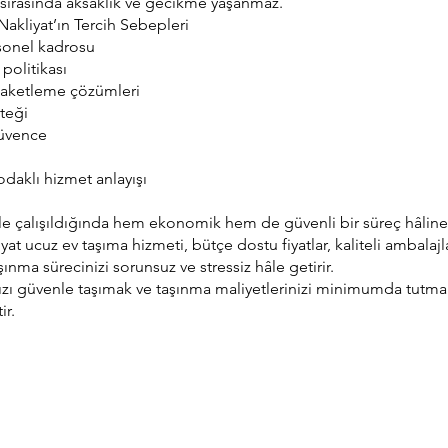
sırasında aksaklık ve gecikme yaşanmaz.
akliyat’ın Tercih Sebepleri
sonel kadrosu
 politikası
 paketleme çözümleri
teği
güvence
daklı hizmet anlayışı
le çalışıldığında hem ekonomik hem de güvenli bir süreç hâline 
at ucuz ev taşıma hizmeti, bütçe dostu fiyatlar, kaliteli ambalaj
aşınma sürecinizi sorunsuz ve stressiz hâle getirir.
ızı güvenle taşımak ve taşınma maliyetlerinizi minimumda tutmak
ir.