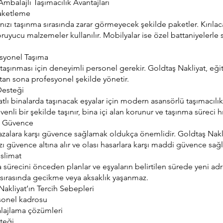
Ambalajlı Taşımacılık Avantajları
Paketleme
ınızı taşınma sırasında zarar görmeyecek şekilde paketler. Kırılac
ruyucu malzemeler kullanılır. Mobilyalar ise özel battaniyelerle s
esyonel Taşıma
 taşınması için deneyimli personel gerekir. Goldtaş Nakliyat, eği
tan sona profesyonel şekilde yönetir.
Desteği
lı binalarda taşınacak eşyalar için modern asansörlü taşımacılık s
venli bir şekilde taşınır, bina içi alan korunur ve taşınma süreci hı
le Güvence
azalara karşı güvence sağlamak oldukça önemlidir. Goldtaş Nakliy
zı güvence altına alır ve olası hasarlara karşı maddi güvence sağl
eslimat
 sürecini önceden planlar ve eşyaların belirtilen sürede yeni ad
sırasında gecikme veya aksaklık yaşanmaz.
akliyat’ın Tercih Sebepleri
sonel kadrosu
alajlama çözümleri
teği