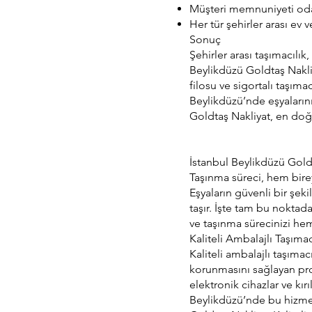
Müşteri memnuniyeti odak
Her tür şehirler arası ev 
Sonuç
Şehirler arası taşımacılık
Beylikdüzü Goldtaş Nakliy
filosu ve sigortalı taşımac
Beylikdüzü’nde eşyaların
Goldtaş Nakliyat, en doğr
İstanbul Beylikdüzü Goldt
Taşınma süreci, hem birey
Eşyaların güvenli bir şe
taşır. İşte tam bu noktad
ve taşınma sürecinizi hem
Kaliteli Ambalajlı Taşımac
Kaliteli ambalajlı taşımac
korunmasını sağlayan pro
elektronik cihazlar ve kır
Beylikdüzü’nde bu hizmeti 