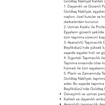
Goldtaş Nakliyat Kaliteli 
1. Dayanıklı ve Güvenli 
Goldtaş Nakliyat, eşyalar
naylon, özel kutular ve ko
darbelerden korunur.
2. Uzman Kadro ile Prof
Eşyaların güvenli şekilde
tüm taşınma sürecini baş
3. Asansörlü Taşımacılık 
Beylikdüzü’nde yüksek kat
sayede eşyalar hızlı ve gü
4. Sigortalı Taşımacılık i
Taşınma sırasında olası k
hizmeti ile tüm eşyalarını
5. Planlı ve Zamanında T
Goldtaş Nakliyat, taşınma
eder. Bu sayede taşınma 
Beylikdüzü’nde Goldtaş N
Deneyimli ve uzman per
Kaliteli ve dayanıklı amb
Asansörlü taşımacılık des