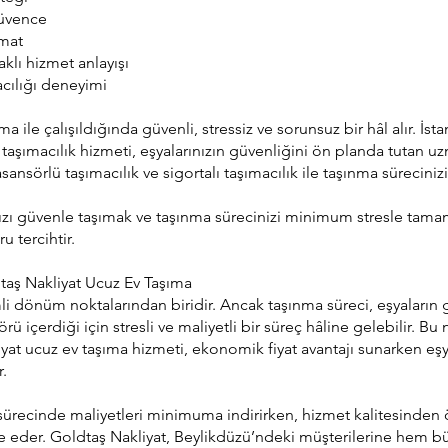
güvence
imat
lı hizmet anlayışı
acılığı deneyimi
a ile çalışıldığında güvenli, stressiz ve sorunsuz bir hâl alır. İ
lı taşımacılık hizmeti, eşyalarınızın güvenliğini ön planda tutan 
sansörlü taşımacılık ve sigortalı taşımacılık ile taşınma sürecini
ızı güvenle taşımak ve taşınma sürecinizi minimum stresle tama
u tercihtir.
taş Nakliyat Ucuz Ev Taşıma
li dönüm noktalarından biridir. Ancak taşınma süreci, eşyaların
rü içerdiği için stresli ve maliyetli bir süreç hâline gelebilir. Bu
at ucuz ev taşıma hizmeti, ekonomik fiyat avantajı sunarken eşya
r.
sürecinde maliyetleri minimuma indirirken, hizmet kalitesinde
ade eder. Goldtaş Nakliyat, Beylikdüzü’ndeki müşterilerine hem b