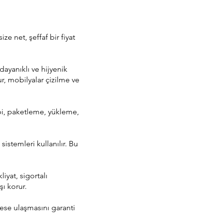
ze net, şeffaf bir fiyat
dayanıklı ve hijyenik
r, mobilyalar çizilme ve
bi, paketleme, yükleme,
istemleri kullanılır. Bu
yat, sigortalı
şı korur.
rese ulaşmasını garanti